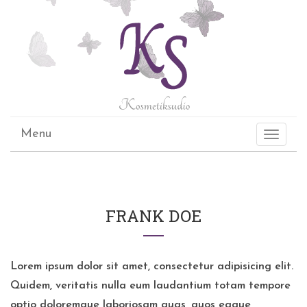
Menu
Toggle
navigati
FRANK DOE
Lorem ipsum dolor sit amet, consectetur adipisicing elit.
Quidem, veritatis nulla eum laudantium totam tempore
optio doloremque laboriosam quas, quos eaque